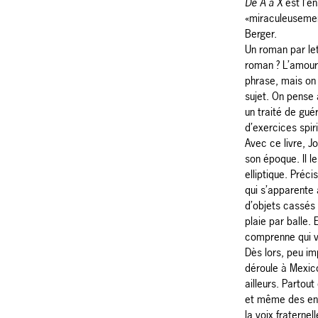
De A à X
est l’e
«miraculeusemen
Berger.
Un roman par le
roman ? L’amour
phrase, mais on n
sujet. On pense
un traité de guér
d’exercices spiri
Avec ce livre, J
son époque. Il le
elliptique. Préci
qui s’apparente 
d’objets cassés 
plaie par balle. 
comprenne qui v
Dès lors, peu im
déroule à Mexic
ailleurs. Parto
et même des enfa
la voix fraternel