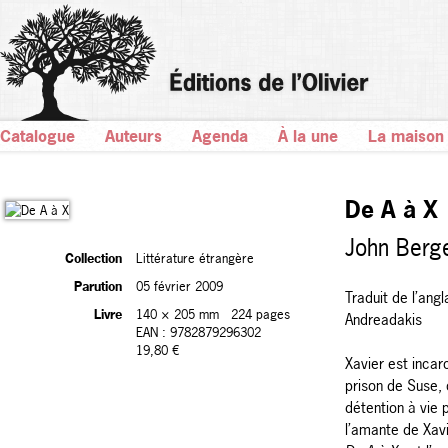
Catalogue
Auteurs
Agenda
À la une
La maison
De A à X
John Berg
Collection
Littérature étrangère
Parution
05 février 2009
Traduit de l’ang
Livre
140 × 205 mm
224 pages
Andreadakis
EAN : 9782879296302
19,80 €
Xavier est incar
prison de Suse, 
détention à vie 
l’amante de Xavier