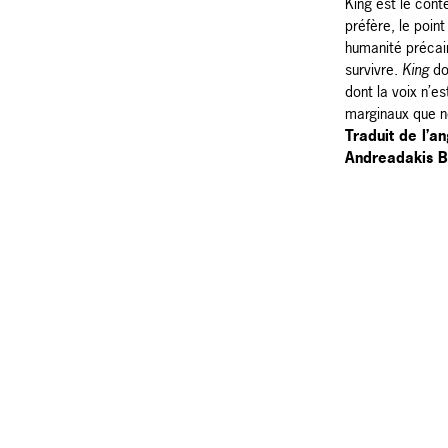
King est le conte
préfère, le poin
humanité précair
survivre.
King
do
dont la voix n’e
marginaux que no
Traduit de l’a
Andreadakis B