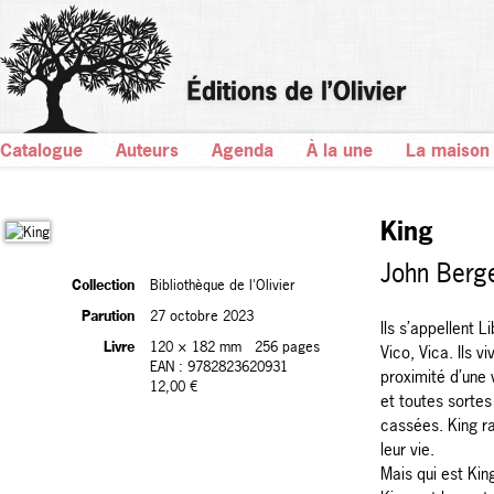
Catalogue
Auteurs
Agenda
À la une
La maison
King
John Berg
Collection
Bibliothèque de l'Olivier
Parution
27 octobre 2023
Ils s’appellent L
Livre
120 × 182 mm
256 pages
Vico, Vica. Ils v
EAN : 9782823620931
proximité d’une 
12,00 €
et toutes sorte
cassées. King r
leur vie.
Mais qui est King