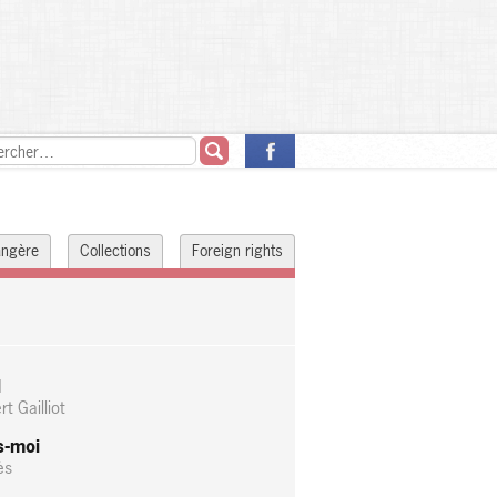
rangère
Collections
Foreign rights
l
t Gailliot
s-moi
ès