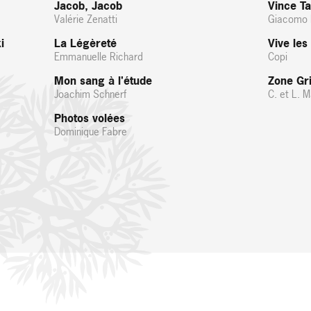
Jacob, Jacob
Vince Ta
Valérie Zenatti
Giacomo 
i
La Légèreté
Vive les
Emmanuelle Richard
Copi
Mon sang à l'étude
Zone Gr
Joachim Schnerf
C. et L. 
Photos volées
Dominique Fabre