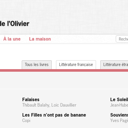
À la une
La maison
Tous les livres
Littérature française
Littérature ét
Falaises
Le Solei
Thibault Balahy, Loïc Dauvillier
Jean-Huber
Les Filles n'ont pas de banane
Souvien
Copi
Yves Pag