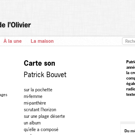
À la une
La maison
Carte son
Patr
anné
Patrick Bouvet
la cr
comp
égal
radi
sur la pochette
texte
ages
mi-femme
mi-panthère
scrutant l’horizon
sur une plage déserte
un album
qu’elle a composé
Du m