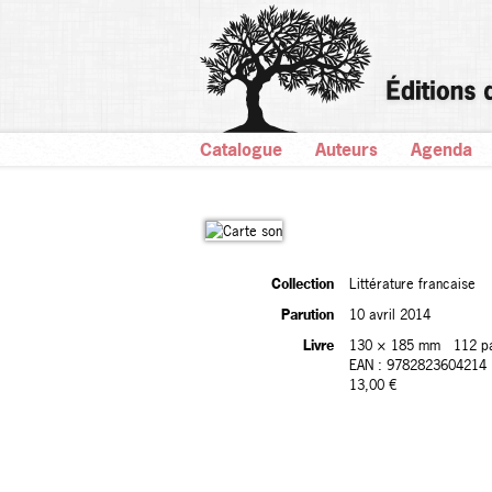
Catalogue
Auteurs
Agenda
Collection
Littérature francaise
Parution
10 avril 2014
Livre
130 × 185 mm
112 p
EAN : 9782823604214
13,00 €