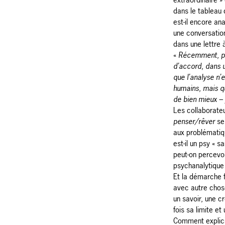
dans le tableau 
est-il encore an
une conversation
dans une lettre
«
Récemment, p
d’accord, dans 
que l’analyse n’e
humains, mais q
de bien mieux – 
Les collaborate
penser/rêver
se 
aux problématiqu
est-il un psy « s
peut-on percevoir
psychanalytique 
Et la démarche f
avec autre chose
un savoir, une cr
fois sa limite e
Comment explic