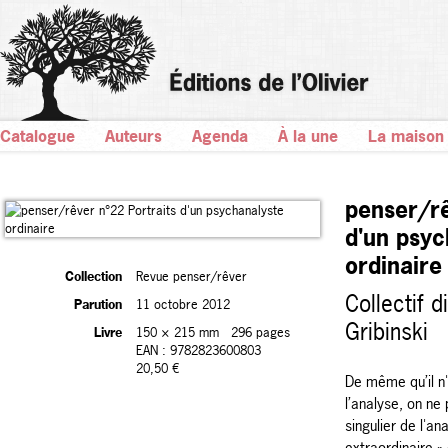
Catalogue
Auteurs
Agenda
À la une
La maison
penser/rê
d'un psyc
ordinaire
Collection
Revue penser/rêver
Collectif d
Parution
11 octobre 2012
Gribinski
Livre
150 × 215 mm
296 pages
EAN : 9782823600803
20,50 €
De même qu’il n
l’analyse, on ne
singulier de l'an
extraordinaire » 