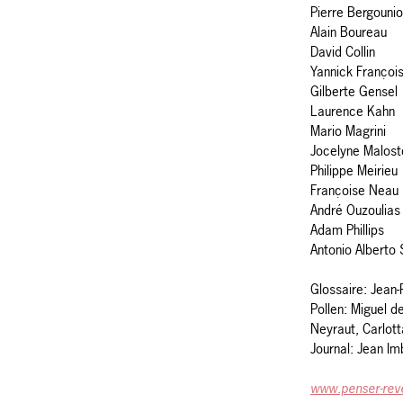
Pierre Bergouni
Alain Boureau
David Collin
Yannick Françoi
Gilberte Gensel
Laurence Kahn
Mario Magrini
Jocelyne Malost
Philippe Meirieu
Françoise Neau
André Ouzoulias
Adam Phillips
Antonio Alberto
Glossaire: Jean-
Pollen: Miguel d
Neyraut, Carlott
Journal: Jean Im
www.penser-rev