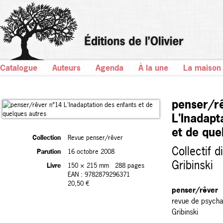
Catalogue
Auteurs
Agenda
À la une
La maison
penser/r
L'Inadapt
et de que
Collection
Revue penser/rêver
Collectif d
Parution
16 octobre 2008
Gribinski
Livre
150 × 215 mm
288 pages
EAN : 9782879296371
20,50 €
penser/rêver
revue de psycha
Gribinski