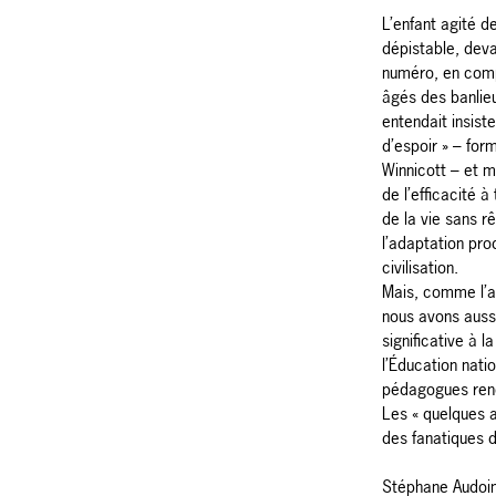
L’enfant agité de
dépistable, deva
numéro, en comp
âgés des banlie
entendait insiste
d’espoir » – for
Winnicott – et m
de l’efficacité 
de la vie sans r
l’adaptation pro
civilisation.
Mais, comme l’ac
nous avons auss
significative à l
l’Éducation nati
pédagogues re
Les « quelques a
des fanatiques 
Stéphane Audoi