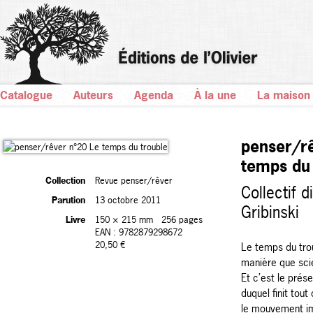
Catalogue
Auteurs
Agenda
À la une
La maison
penser/r
temps du 
Collection
Revue penser/rêver
Collectif d
Parution
13 octobre 2011
Gribinski
Livre
150 × 215 mm
256 pages
EAN : 9782879298672
20,50 €
Le temps du trou
manière que scie
Et c’est le prése
duquel finit tout
le mouvement imp