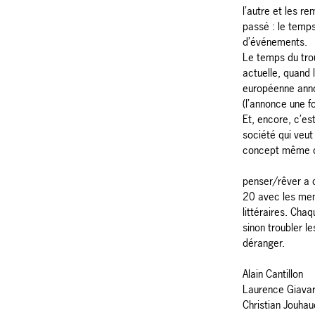
l’autre et les r
passé : le temps
d’événements.
Le temps du trou
actuelle, quand 
européenne anno
(l’annonce une fo
Et, encore, c’es
société qui veut
concept même d
penser/rêver a 
20 avec les mem
littéraires. Chaq
sinon troubler l
déranger.
Alain Cantillon
Laurence Giavar
Christian Jouhau