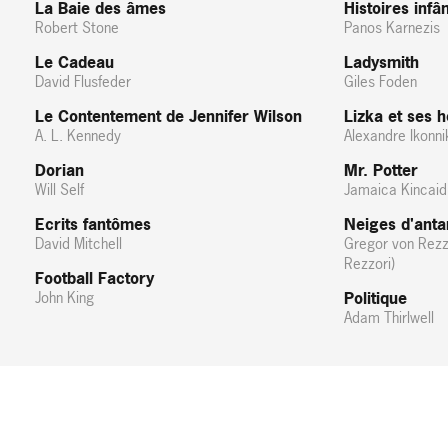
La Baie des âmes
Histoires inf
Robert Stone
Panos Karnezis
Le Cadeau
Ladysmith
David Flusfeder
Giles Foden
Le Contentement de Jennifer Wilson
Lizka et ses
A. L. Kennedy
Alexandre Ikonni
Dorian
Mr. Potter
Will Self
Jamaica Kincaid
Ecrits fantômes
Neiges d'anta
David Mitchell
Gregor von Rezz
Rezzori)
Football Factory
John King
Politique
Adam Thirlwell