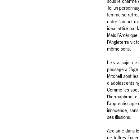
sous le charme 
Tel un personnag
femme se retrou
entre l’amant ma
idéal attiré par l
Mais l’Amérique
l’Angleterre vict
même sens.
Le vrai sujet de 
passage à l’âge
Mitchell sont le
d’adolescents hy
Comme les soeur
l’hermaphrodite 
l’apprentissage 
innocence, sans
ses illusions.
Acclamé dans le
de Jeffrey Eugen