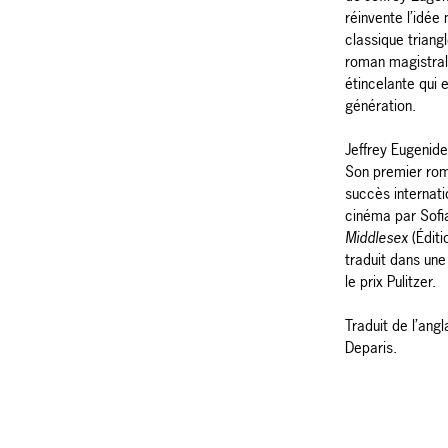
réinvente l’idée
classique triang
roman magistra
étincelante qui e
génération.
Jeffrey Eugenide
Son premier ro
succès internati
cinéma par Sofi
Middlesex
(Éditi
traduit dans une
le prix Pulitzer.
Traduit de l’angl
Deparis.