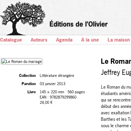
Catalogue
Auteurs
Agenda
À la une
La maison
Le Roman
Jeffrey Eu
Collection
Littérature étrangère
Parution
03 janvier 2013
Le Roman du m
Livre
145 × 220 mm
560 pages
étudiants améric
EAN : 9782879299860
qui se rencontre
24,00 €
début des année
avec exaltation l
Barthes et les 
sous le charme 