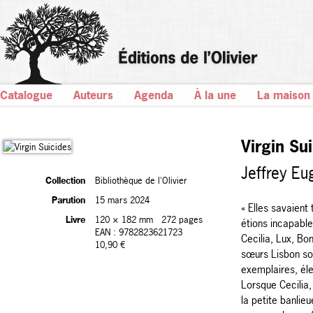
Catalogue
Auteurs
Agenda
À la une
La maison
Virgin Su
Jeffrey Eu
Collection
Bibliothèque de l'Olivier
Parution
15 mars 2024
« Elles savaient
Livre
120 × 182 mm
272 pages
étions incapable
EAN : 9782823621723
Cecilia, Lux, Bo
10,90 €
sœurs Lisbon so
exemplaires, éle
Lorsque Cecilia,
la petite banlie