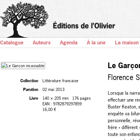
Catalogue
Auteurs
Agenda
À la une
La maison
Le Garço
Florence 
Collection
Littérature francaise
Parution
02 mai 2013
Lorsque la narra
Livre
140 × 205 mm
176 pages
effectuer une r
EAN : 9782879297859
Buster Keaton, e
16,00 €
enquête va bifur
personnelle, réve
frère « différen
toute son enfanc