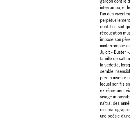
garçon dont le 
interrompu, et l
l’un des invente
perpétuellement
dont il ne sait qu
rééducation musc
impose son père
ininterrompue d
Jr, dit « Buster 
famille de salti
la vedette, lors
semble insensibl
père a inventé 
lequel son fils 
extrêmement vio
visage impassib
naîtra, des anné
cinématographiq
une poésie d’une 