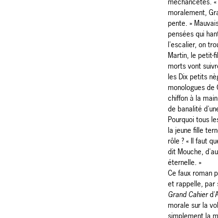
méchancetés. « 
moralement, Gra
pente. » Mauvai
pensées qui han
l'escalier, on tr
Martin, le petit-
morts vont suiv
les Dix petits nè
monologues de G
chiffon à la main
de banalité d'un
Pourquoi tous le
la jeune fille te
rôle ? « II faut 
dit Mouche, d'au
éternelle. »
Ce faux roman p
et rappelle, par
Grand Cahier
d'
morale sur la vo
simplement la m