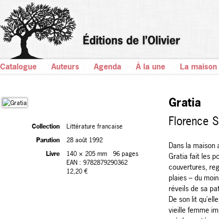
Catalogue
Auteurs
Agenda
À la une
La maison
Gratia
Florence 
Collection
Littérature francaise
Parution
28 août 1992
Dans la maison a
Livre
140 × 205 mm
96 pages
Gratia fait les 
EAN : 9782879290362
couvertures, rego
12,20 €
plaies – du moins
réveils de sa pa
De son lit qu'ell
vieille femme im