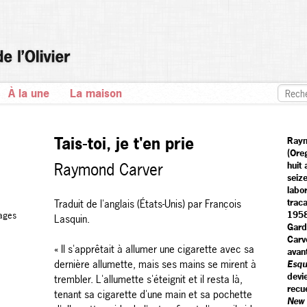
À la une
La maison
Tais-toi, je t'en prie
Raym
(Oreg
Raymond Carver
huit 
seiz
labo
traca
Traduit de l'anglais (États-Unis) par François
1958,
ages
Lasquin.
Gard
Carve
« Il s'apprêtait à allumer une cigarette avec sa
avan
dernière allumette, mais ses mains se mirent à
Esqu
devi
trembler. L'allumette s'éteignit et il resta là,
recue
tenant sa cigarette d'une main et sa pochette
New 