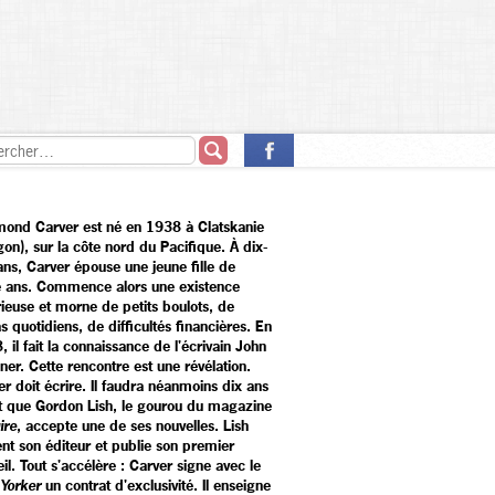
ond Carver est né en 1938 à Clatskanie
on), sur la côte nord du Pacifique. À dix-
ans, Carver épouse une jeune fille de
e ans. Commence alors une existence
rieuse et morne de petits boulots, de
s quotidiens, de difficultés financières. En
 il fait la connaissance de l'écrivain John
ner. Cette rencontre est une révélation.
r doit écrire. Il faudra néanmoins dix ans
t que Gordon Lish, le gourou du magazine
ire
, accepte une de ses nouvelles. Lish
ent son éditeur et publie son premier
il. Tout s'accélère : Carver signe avec le
Yorker
un contrat d'exclusivité. Il enseigne