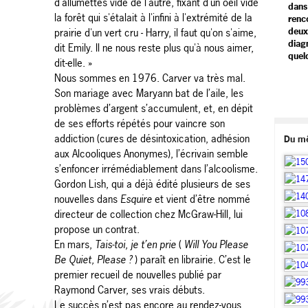
d'allumettes vide de l'autre, fixant d'un oeil vide
dans
la forêt qui s'étalait à l'infini à l'extrémité de la
renc
deux
prairie d'un vert cru - Harry, il faut qu'on s'aime,
diag
dit Emily. Il ne nous reste plus qu'à nous aimer,
quel
dit-elle. »
Nous sommes en 1976. Carver va très mal.
Son mariage avec Maryann bat de l’aile, les
problèmes d’argent s’accumulent, et, en dépit
de ses efforts répétés pour vaincre son
addiction (cures de désintoxication, adhésion
Du m
aux Alcooliques Anonymes), l’écrivain semble
s’enfoncer irrémédiablement dans l’alcoolisme.
Gordon Lish, qui a déjà édité plusieurs de ses
nouvelles dans
Esquire
et vient d’être nommé
directeur de collection chez McGraw-Hill, lui
propose un contrat.
En mars,
Tais-toi, je t’en prie
(
Will You Please
Be Quiet, Please ?
) paraît en librairie. C’est le
premier recueil de nouvelles publié par
Raymond Carver, ses vrais débuts.
Le succès n’est pas encore au rendez-vous,