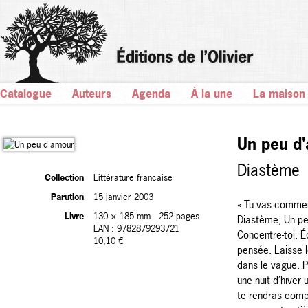
Catalogue
Auteurs
Agenda
À la une
La maison
Un peu d
Diastème
Collection
Littérature francaise
Parution
15 janvier 2003
« Tu vas commen
Livre
130 × 185 mm
252 pages
Diastème, Un pe
EAN : 9782879293721
Concentre-toi. É
10,10 €
pensée. Laisse 
dans le vague. Pl
une nuit d’hiver 
te rendras comp