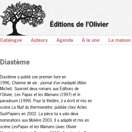
Catalogue
Auteurs
Agenda
À la une
La maison
Diastème
Diastème a publié son premier livre en
1996,
Chienne de vie : journal d'un inadapté
(Albin
Michel). Suivront deux romans aux Éditions de
l'Olivier,
Les Papas et les Mamans
(1997) et
In
paradisum
(1999).
Pour le théâtre, il a écrit et mis en
scène
La Nuit du thermomètre
, publiée chez Actes
Sud-Papiers en 2002. La pièce lui a valu deux
nominations aux Molière 2003. Il a adapté et mis en
scène
Les
Papas et les Mamans
(avec Olivier