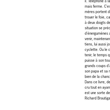
il. Téléphone à l
mais ferme. C'es
mères portent de
trouer le foie, c
à deux doigts de
situation se pré
d'énergumènes a
venir, maintenant
tiens, lui aussi 
cyclette. Ou le 
tenir, le temps q
puisse à son to
grands coups d
son papa et sa m
bien de la chanc
Dans ce livre, d
cru tout en ayant
est une sorte de
Richard Brautiga