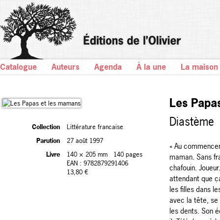
Catalogue
Auteurs
Agenda
À la une
La maison
Les Papa
Diastème
Collection
Littérature francaise
Parution
27 août 1997
« Au commenceme
Livre
140 × 205 mm
140 pages
maman. Sans frap
EAN : 9782879291406
chafouin. Joueu
13,80 €
attendant que ça
les filles dans l
avec la tête, se
les dents. Son é