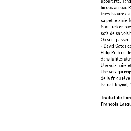
apparente. Tandi
fin des années R
trucs bizarres s
sa petite amie fa
Star Trek en buv
sofa de sa voisi
Où sont passées 
« David Gates es
Philip Roth ou d
dans la littérat
Une voix noire e
Une voix qui ins
de la fin du rêve.
Patrick Raynal,
Traduit de l'an
François Lasqu