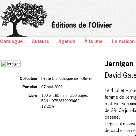
Catalogue
Auteurs
Agenda
À la une
La maison
Jernigan
David Gat
Collection
Petite Bibliothèque de l'Olivier
Parution
07 mai 2002
Le 4 juillet – jo
Livre
130 × 185 mm
350 pages
femme de Jernig
EAN : 9782879293462
a atteint son niv
12,20 €
de 29. Ce jour-là
cassée.
Depuis, il essay
de cacher sa sen