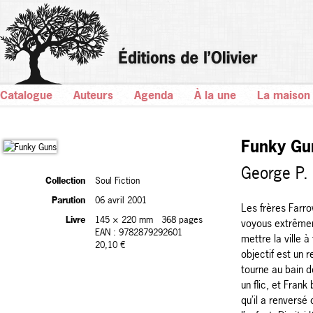
Catalogue
Auteurs
Agenda
À la une
La maison
Funky Gu
George P.
Collection
Soul Fiction
Parution
06 avril 2001
Les frères Farro
Livre
145 × 220 mm
368 pages
voyous extrêmem
EAN : 9782879292601
mettre la ville 
20,10 €
objectif est un r
tourne au bain d
un flic, et Fran
qu’il a renversé