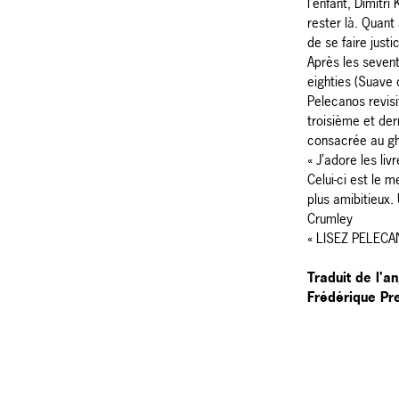
l’enfant, Dimitr
rester là. Quant 
de se faire just
Après les sevent
eighties (Suave 
Pelecanos revis
troisième et der
consacrée au gh
« J’adore les li
Celui-ci est le m
plus amibitieux
Crumley
« LISEZ PELECAN
Traduit de l'an
Frédérique Pr