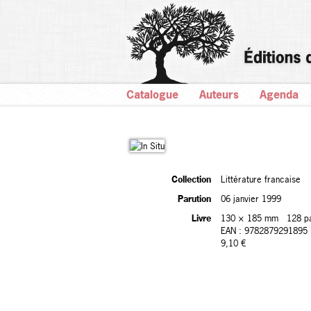
Catalogue
Auteurs
Agenda
Collection
Littérature francaise
Parution
06 janvier 1999
Livre
130 × 185 mm
128 p
EAN : 9782879291895
9,10 €