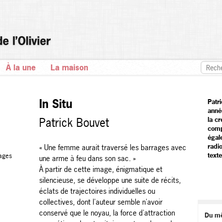
À la une
La maison
In Situ
Patr
anné
Patrick Bouvet
la cr
comp
égal
radi
« Une femme aurait traversé les barrages avec
texte
ages
une arme à feu dans son sac. »
À partir de cette image, énigmatique et
silencieuse, se développe une suite de récits,
éclats de trajectoires individuelles ou
collectives, dont l'auteur semble n'avoir
conservé que le noyau, la force d'attraction
Du m