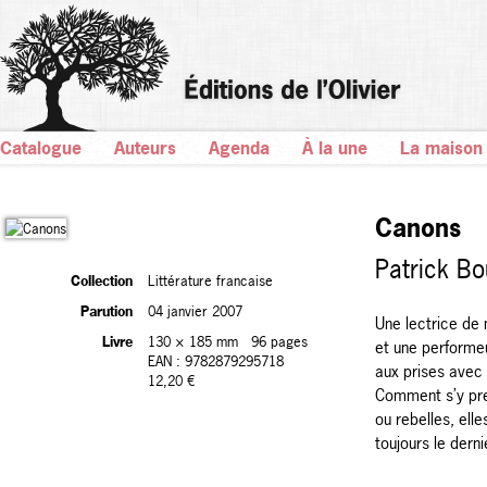
Catalogue
Auteurs
Agenda
À la une
La maison
Canons
Patrick Bo
Collection
Littérature francaise
Parution
04 janvier 2007
Une lectrice de 
Livre
130 × 185 mm
96 pages
et une performe
EAN : 9782879295718
aux prises avec 
12,20 €
Comment s’y pre
ou rebelles, ell
toujours le dern