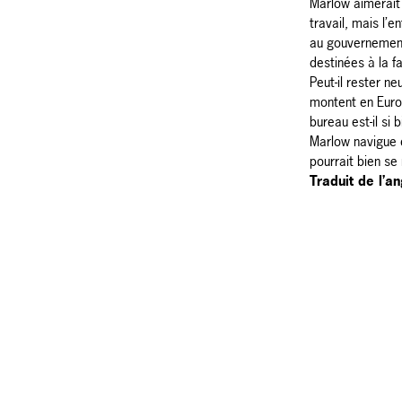
Marlow aimerait 
travail, mais l’en
au gouvernement
destinées à la f
Peut-il rester ne
montent en Europ
bureau est-il si
Marlow navigue e
pourrait bien se 
Traduit de l’a