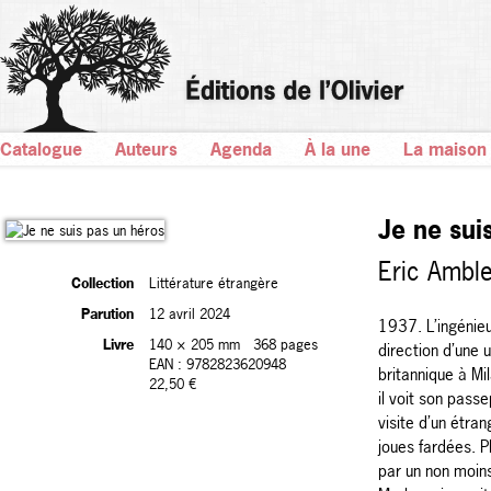
Catalogue
Auteurs
Agenda
À la une
La maison
Je ne sui
Eric Amble
Collection
Littérature étrangère
Parution
12 avril 2024
1937. L’ingénie
Livre
140 × 205 mm
368 pages
direction d’une 
EAN : 9782823620948
britannique à Mil
22,50 €
il voit son passe
visite d’un étra
joues fardées. Pl
par un non moin