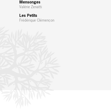
Mensonges
Valérie Zenatti
Les Petits
Frédérique Clémençon