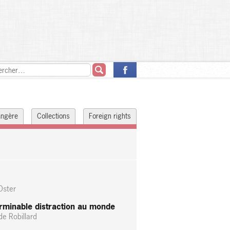
rangère
Collections
Foreign rights
 Oster
erminable distraction au monde
de Robillard