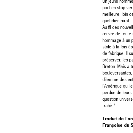
Un jeune homme, 
part en stop ver
meilleure, loin d
quotidien rural.
Au fil des nouve
œuvre de toute 
hommage à un pe
style à la fois â
de fabrique. Il 
préserver, les 
Breton. Mais à t
bouleversantes
dilemme des enf
l’Amérique qui le
perdue de leurs
question univers
trahir ?
Traduit de l'a
Françoise du S