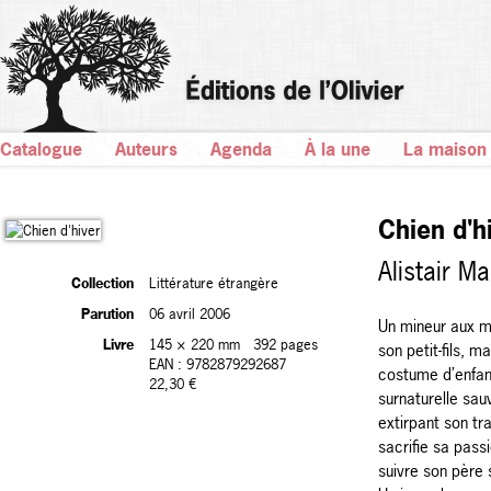
Catalogue
Auteurs
Agenda
À la une
La maison
Chien d'h
Alistair M
Collection
Littérature étrangère
Parution
06 avril 2006
Un mineur aux m
Livre
145 × 220 mm
392 pages
son petit-fils, 
EAN : 9782879292687
costume d’enfant
22,30 €
surnaturelle sau
extirpant son tra
sacrifie sa passi
suivre son père 