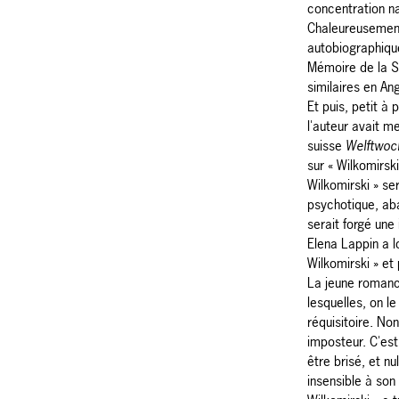
concentration na
Chaleureusement 
autobiographique
Mémoire de la 
similaires en Ang
Et puis, petit à p
l'auteur avait m
suisse
Welftwoc
sur « Wilkomirski
Wilkomirski » se
psychotique, ab
serait forgé une 
Elena Lappin a 
Wilkomirski » e
La jeune romanci
lesquelles, on le
réquisitoire. Non
imposteur. C'est
être brisé, et nu
insensible à son 