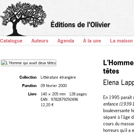
Catalogue
Auteurs
Agenda
À la une
La maison
L'Homme 
têtes
Collection
Littérature étrangère
Elena Lap
Parution
09 février 2000
Livre
140 × 205 mm
128 pages
En 1995 paraît u
EAN : 9782879292496
enfance (1939-
12,20 €
bouleversante hi
séparé à l'âge d
cours du massacr
horreurs qu'il 