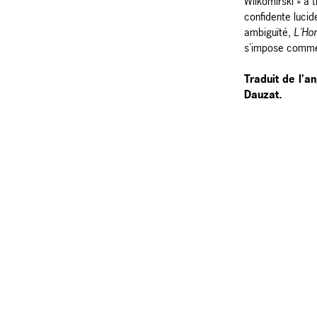
Wilkomirski » a 
confidente lucid
ambiguïté,
L'Hom
s'impose comme
Traduit de l'a
Dauzat.