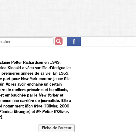
Elaine Potter Richardson en 1949,
ca Kincaid a vécu sur l'île d'Antigua les
e premières années de sa vie. En 1965,
ne part pour New York comme jeune fille
ir. Après avoir enchaîné un certain
re de métiers précaires et humiliants,
 est embauchée par le
New Yorker
et
ence une carrière de journaliste. Elle a
ié notamment
Mon frère
(l'Olivier, 2000 ;
 Fémina Étranger) et
Mr Potter
(l'Olivier,
).
Fiche de l’auteur