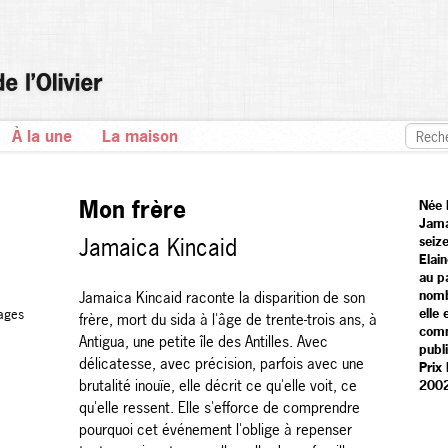
À la une
La maison
Mon frère
Née 
Jamai
Jamaica Kincaid
seiz
Elai
au pa
nomb
Jamaica Kincaid raconte la disparition de son
elle
ages
frère, mort du sida à l'âge de trente-trois ans, à
comm
Antigua, une petite île des Antilles. Avec
publ
délicatesse, avec précision, parfois avec une
Prix
brutalité inouïe, elle décrit ce qu'elle voit, ce
2002
qu'elle ressent. Elle s'efforce de comprendre
pourquoi cet événement l'oblige à repenser