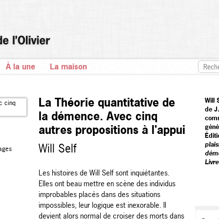
À la une
La maison
La Théorie quantitative de
Will
de J
la démence. Avec cinq
comm
autres propositions à l'appui
géné
Éditi
plais
Will Self
ages
dém
Livr
Les histoires de Will Self sont inquiétantes.
Elles ont beau mettre en scène des individus
improbables placés dans des situations
impossibles, leur logique est inexorable. Il
devient alors normal de croiser des morts dans