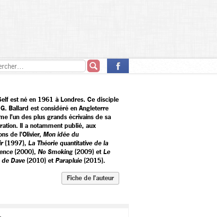
 Self est né en 1961 à Londres. Ce disciple
.G. Ballard est considéré en Angleterre
e l’un des plus grands écrivains de sa
ration. Il a notamment publié, aux
ons de l’Olivier,
Mon idée du
ir
(1997),
La Théorie quantitative de la
ence
(2000),
No Smoking
(2009) et
Le
e de Dave
(2010) et
Parapluie
(2015).
Fiche de l’auteur