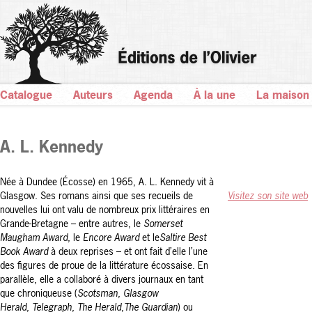
Catalogue
Auteurs
Agenda
À la une
La maison
A. L. Kennedy
Née à Dundee (Écosse) en 1965, A. L. Kennedy vit à
Glasgow. Ses romans ainsi que ses recueils de
Visitez son site web
nouvelles lui ont valu de nombreux prix littéraires en
Grande-Bretagne – entre autres, le
Somerset
Maugham Award
, le
Encore Award
et le
Saltire Best
Book Award
à deux reprises – et ont fait d’elle l’une
des figures de proue de la littérature écossaise. En
parallèle, elle a collaboré à divers journaux en tant
que chroniqueuse (
Scotsman
,
Glasgow
Herald
,
Telegraph
,
The Herald
,
The Guardian
) ou