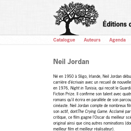
Catalogue
Auteurs
Agenda
Neil Jordan
Né en 1950 à Sligo, Irlande, Neil Jordan débu
carrière d’écrivain avec un recueil de nouvell
en 1976,
Night in Tunisia
, qui reçoit le Guard
Fiction Prize. Il confirme son talent avec quat
romans qu’il écrira en parallèle de son parco
cinéaste. Neil Jordan compte de nombreux fi
son actif, dont
The Crying Game
. Acclamé par
critique, ce film gagne l’Oscar du meilleur sc
original ainsi que cinq autres nominations (do
meilleur film et meilleur réalisateur).