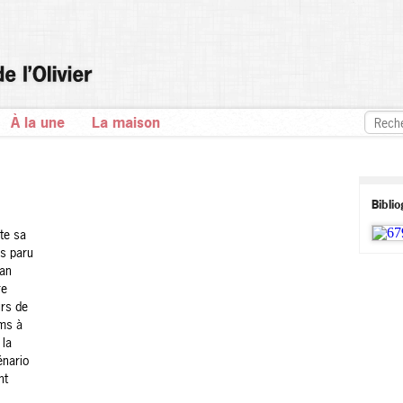
À la une
La maison
Bibli
te sa
es paru
ian
re
urs de
lms à
 la
énario
nt