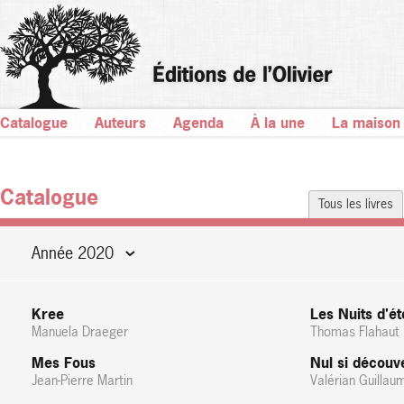
Catalogue
Auteurs
Agenda
À la une
La maison
Catalogue
Tous les livres
Année 2020
Kree
Les Nuits d'ét
Manuela Draeger
Thomas Flahaut
Mes Fous
Nul si découv
Jean-Pierre Martin
Valérian Guill