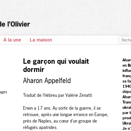
À la une
La maison
Le garçon qui voulait
Ahar
en Bu
dormir
influ
fran
Aharon Appelfeld
sa f
1940
dépo
ages
Traduit de l'hébreu par Valérie Zenatti
Ahar
Trans
ukrai
Erwin a 17 ans. Au sortir de la guerre, il se
par l
retrouve, après une longue errance en Europe,
prost
près de Naples, au cœur d'un groupe de
Ukrai
réfugiés apatrides.
Je n'