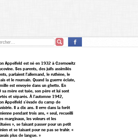
on Appelfeld est né en 1932 à Czernowitz
covine. Ses parents, des juifs assimilés
ents, parlaient l’allemand, le ruthène, le
çais et le roumain. Quand la guerre éclate,
amille est envoyée dans un ghetto. En
 sa mère est tuée, son père et lui sont
rtés et séparés. À l'automne 1942,
on Appelfeld s'évade du camp de
nistrie. Il a dix ans. Il erre dans la forêt
nienne pendant trois ans, « seul, recueilli
es marginaux, les voleurs et les
ituées », se faisant passer pour un petit
nien et se taisant pour ne pas se trahir. «
avais plus de langue. »