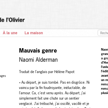
À la une
La maison
Mauvais genre
Naom
grand
Naomi Alderman
a gr
d’He
l’uni
l’édi
Traduit de l’anglais par Hélène Papot
avan
ages
un m
« Au départ, je suis tombé. Pas en disgrâce. Ni
rema
vaincu par la fin foudroyante, inéluctable, de
rom
l’amour. Ça, c’est venu après. Au départ, j’ai
plus
simplement fait une chute sur un sentier
verglacé. J’ai trébuché, j’ai oscillé, vacillé et je