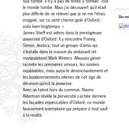
suis tombé. Il n’y a pas de honte à tomber. Tout
le monde tombe. Mais j’ai découvert qu’il était
plus difficile de se relever que je ne me l’étais
Du m
imaginé, sur ce petit chemin gelé d’Oxford,
voilà bien longtemps. »
James Stieff est admis dans la prestigieuse
université d’Oxford. Il y rencontre Franny,
Simon, Jessica, tout un groupe d’amis qui
s’installe dans la maison du séduisant (et
manipulateur) Mark Winters.
Mauvais genre
raconte les premières amours, les soirées
inoubliables, mais aussi le désenchantement et
les bouleversements intimes de cet âge de
déraison qu’est la jeunesse.
Avec un talent hors du commun, Naomi
Alderman révèle la perversité cachée derrière
les façades impeccables d’Oxford, ce monde
faussement exemplaire qui prépare à tout sauf
à la réalité.