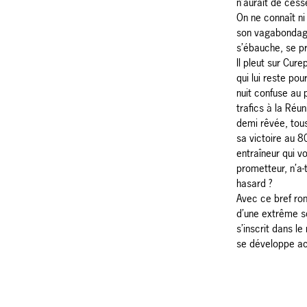
n’aurait de cesse
On ne connaît ni
son vagabondage
s’ébauche, se p
Il pleut sur Cure
qui lui reste po
nuit confuse au 
trafics à la Réu
demi rêvée, tous
sa victoire au 
entraîneur qui vo
prometteur, n’a-t
hasard ?
Avec ce bref ro
d’une extrême so
s’inscrit dans le
se développe act