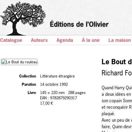
Catalogue
Auteurs
Agenda
À la une
La maison
Le Bout d
Richard Fo
Collection
Littérature étrangère
Parution
14 octobre 1992
Quand Harry Quin
Livre
145 × 220 mm
288 pages
a deux idées en t
EAN : 9782879290317
son copain Sonny
17,00 €
et reconquérir Ra
plaqué.
Avec un peu de 
faire, Quinn devr