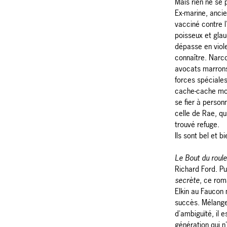
Mais rien ne se
Ex-marine, ancie
vacciné contre 
poisseux et glau
dépasse en viole
connaître. Narco
avocats marrons,
forces spéciales
cache-cache mort
se fier à person
celle de Rae, qui
trouvé refuge.
Ils sont bel et b
Le Bout du roul
Richard Ford. P
secrète
, ce rom
Elkin au Faucon
succès. Mélange 
d'ambiguïté, il e
génération qui 