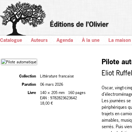
Catalogue
Auteurs
Agenda
À la une
La maison
Pilote au
Eliot Ruffe
Collection
Littérature francaise
Parution
06 mars 2026
Oscar, vingt-cin
Livre
140 × 205 mm
160 pages
d’électroménage
EAN : 9782823623642
Les journées se
18,00 €
périphériques qu
trajets en camio
aimables, musiq
serrés. Puis vien