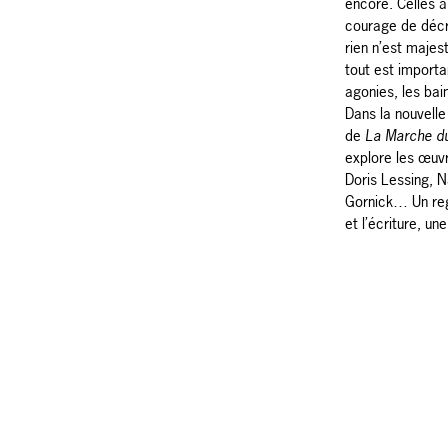
encore. Celles à
courage de décr
rien n’est majes
tout est importa
agonies, les bai
Dans la nouvelle
de
La Marche du
explore les œuvr
Doris Lessing, N
Gornick… Un reg
et l’écriture, un