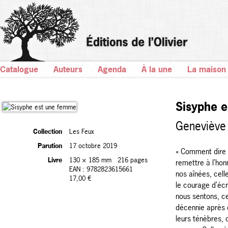
Catalogue
Auteurs
Agenda
À la une
La maison
Sisyphe 
Geneviève
Collection
Les Feux
Parution
17 octobre 2019
« Comment dire 
Livre
130 × 185 mm
216 pages
remettre à l’hon
EAN : 9782823615661
nos aînées, cell
17,00 €
le courage d’éc
nous sentons, ce
décennie après 
leurs ténèbres, 