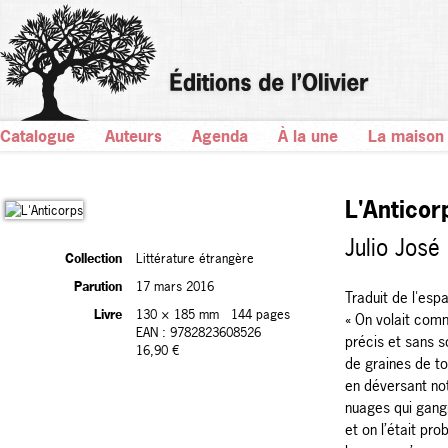
Catalogue
Auteurs
Agenda
À la une
La maison
L'Anticor
Julio José
Collection
Littérature étrangère
Parution
17 mars 2016
Traduit de l'esp
Livre
130 × 185 mm
144 pages
« On volait com
EAN : 9782823608526
précis et sans so
16,90 €
de graines de to
en déversant not
nuages qui gangre
et on l’était pr