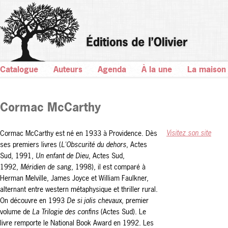
Catalogue
Auteurs
Agenda
À la une
La maison
Cormac McCarthy
Visitez son site
Cormac McCarthy est né en 1933 à Providence.
Dès
ses premiers livres (
L'Obscurité du dehors
, Actes
Sud, 1991,
Un enfant de Dieu
, Actes Sud,
1992,
Méridien de sang
, 1998), il est comparé à
Herman Melville, James Joyce et William Faulkner,
alternant entre western métaphysique et thriller rural.
On découvre en 1993
De si jolis chevaux
, premier
volume de
La Trilogie des confins
(Actes Sud). Le
livre remporte le National Book Award en 1992. Les