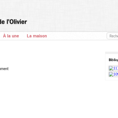
À la une
La maison
Bibli
emment