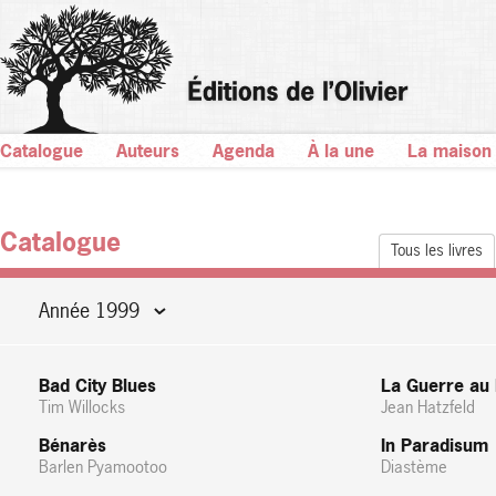
Catalogue
Auteurs
Agenda
À la une
La maison
Catalogue
Tous les livres
Année 1999
Bad City Blues
La Guerre au 
Tim Willocks
Jean Hatzfeld
Bénarès
In Paradisum
Barlen Pyamootoo
Diastème