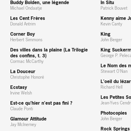
Buddy Bolden, une légende
In Situ
Michael Ondaatje
Patrick Bouvet
Les Cent Frères
Kenny aime J
Donald Antrim
Kevin Canty
Corner Boy
King
Herbert Simmons
John Berger
Des villes dans la plaine (La Trilogie
King Sucker
des confins, t. 3)
George P. Pelec
Cormac McCarthy
Le Nom des m
La Douceur
Stewart O'Nan
Christophe Honoré
L'oeil du léza
Ecstasy
Richard Hell
Irvine Welsh
Les Petites S
Est-ce qu'hier n'est pas fini ?
Jean-Yves Cendr
Claude Ponti
Photocopies
Glamour Attitude
John Berger
Jay McInerney
Rock Springs