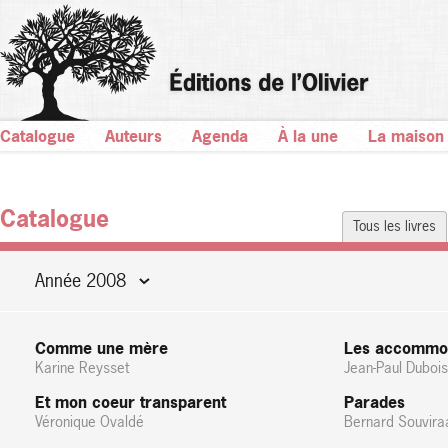
Catalogue
Auteurs
Agenda
À la une
La maison
Catalogue
Tous les livres
Année 2008
Comme une mère
Les accommod
Karine Reysset
Jean-Paul Dubois
Et mon coeur transparent
Parades
Véronique Ovaldé
Bernard Souvira