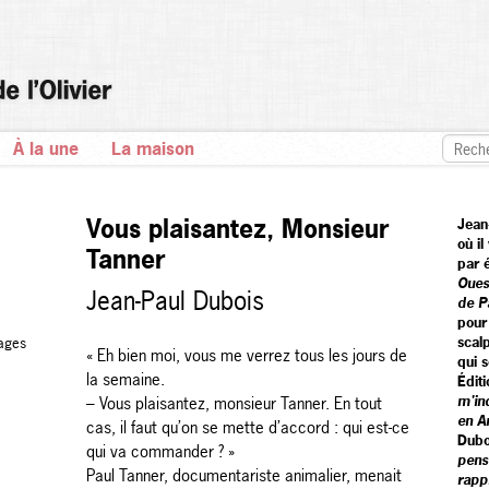
À la une
La maison
Vous plaisantez, Monsieur
Jean
où il
Tanner
par 
Oues
Jean-Paul Dubois
de P
pou
scalp
ages
« Eh bien moi, vous me verrez tous les jours de
qui 
la semaine.
Éditi
m'in
– Vous plaisantez, monsieur Tanner. En tout
en A
cas, il faut qu’on se mette d’accord : qui est-ce
Dubo
qui va commander ? »
pens
Paul Tanner, documentariste animalier, menait
rapp