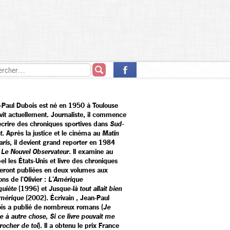
-Paul Dubois est né en 1950 à Toulouse
 vit actuellement. Journaliste, il commence
écrire des chroniques sportives dans
Sud-
t
. Après la justice et le cinéma au
Matin
aris
, il devient grand reporter en 1984
r
Le Nouvel Observateur
. Il examine au
el les États-Unis et livre des chroniques
seront publiées en deux volumes aux
ons de l'Olivier :
L'Amérique
quiète
(1996) et
Jusque-là tout allait bien
mérique
(2002). Écrivain
,
Jean-Paul
is a publié de nombreux romans (
Je
e à autre chose
,
Si ce livre pouvait me
rocher de toi
). Il a obtenu le prix France