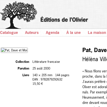
Catalogue
Auteurs
Agenda
À la une
La maison
Pat, Dave
Hélèna Vill
Collection
Littérature francaise
Parution
25 août 2000
« Nous filons vers
Livre
140 × 205 mm
144 pages
proche, dans la b
EAN : 9782879292632
J'aurais préféré 
15,50 €
Oliver est adora
nuls. Par exempl
Heureusement, il 
dire devant nous