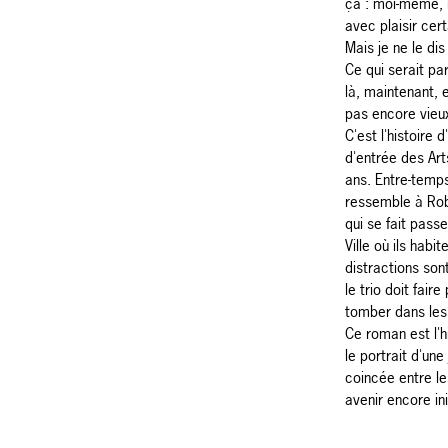
ça : moi-même, i
avec plaisir cer
Mais je ne le dis
Ce qui serait par
là, maintenant, e
pas encore vieux
C'est l'histoire d
d'entrée des Art
ans. Entre-temps,
ressemble à Rob
qui se fait passe
Ville où ils habit
distractions son
le trio doit fair
tomber dans les 
Ce roman est l'h
le portrait d'un
coincée entre le
avenir encore in