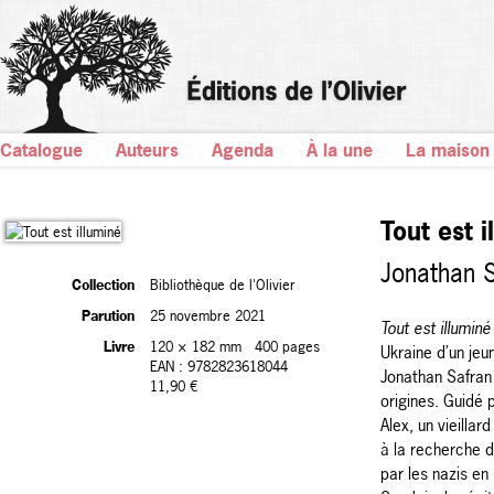
Catalogue
Auteurs
Agenda
À la une
La maison
Tout est i
Jonathan 
Collection
Bibliothèque de l'Olivier
Parution
25 novembre 2021
Tout est illuminé
Livre
120 × 182 mm
400 pages
Ukraine d’un jeun
EAN : 9782823618044
Jonathan Safran
11,90 €
origines. Guidé p
Alex, un vieillard
à la recherche d
par les nazis e